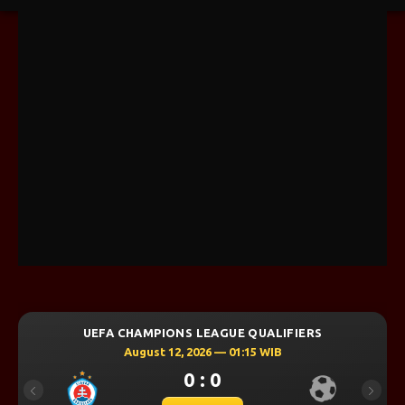
UEFA CHAMPIONS LEAGUE QUALIFIERS
August 12, 2026 — 01:15 WIB
0 : 0
Previous
Next