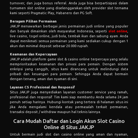
turnover, dan juga bonus referral. Anda juga bisa berpartisipasi dalam
turnamen slot online yang diselenggarakan oleh provider slot ternama
kami seperti Pragmatic Play, Habanero dan PG Soft.
Beragam Pilihan Permainan
JAKJP menawarkan berbagai jenis permainan judi online yang populer
dan banyak dimainkan oleh masyarakat Indonesia, seperti
slot online
,
live casino, togel online, judi bola, tembak ikan dan sabung ayam. Anda
dapat menikmati semua permainan yang kami sediakan cukup dengan 1
akun dan minimal deposit sebesar 20.000 rupiah.
Keamanan dan Kepercayaan
JAKJP adalah platform game slot & casino online terpercaya yang selalu
memprioritaskan keamanan dan privasi para pemain. Dengan sistem
enkripsi yang canggih, situs kami dirancang untuk melindungi data
pribadi dan keuangan para pemain. Sehingga Anda dapat bermain
dengan tenang, aman dan nyaman di sini.
Layanan CS Profesional dan Responsif
Situs JAKJP juga menyediakan layanan customer service yang ramah,
profesional dan responsif. Tim kami siap membantu Anda selama 24 jam
penuh setiap harinya. Hubungi kontak yang tertera di halaman situs ini
jika Anda mengalami kendala atau permasalah terkait permainan,
transaksi deposit / withdraw maupun hal teknis lainnya.
Cara Mudah Daftar dan Login Akun Slot Casino
Online di Situs JAKJP
Untuk bermain judi slot dan casino online yang aman dan nyaman,