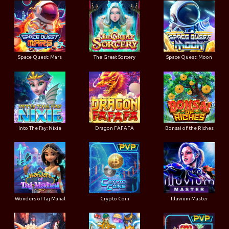
Space Quest: Mars
The Great Sorcery
Space Quest: Moon
Into The Fay: Nixie
Dragon FAFAFA
Bonsai of the Riches
Wonders of Taj Mahal
Crypto Coin
Illuvium Master