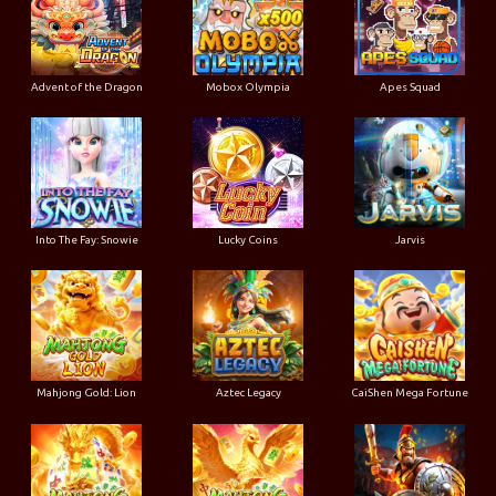
Advent of the Dragon
Mobox Olympia
Apes Squad
Into The Fay: Snowie
Lucky Coins
Jarvis
Mahjong Gold: Lion
Aztec Legacy
CaiShen Mega Fortune