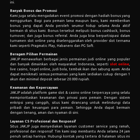
ini.
Banyak Bonus dan Promosi
Kami juga selalu mengadakan event promosi dengan hadiah bonus yang
menggiurkan. Bagi para pemain lama maupun baru, kami memberikan
bonus yang dapat Anda peroleh seumur hidup selama Anda aktif
bermain di situs kami. Bonus tersebut meliputi bonus cashback, bonus
turnover, dan juga bonus referral. Anda juga bisa berpartisipasi dalam
turnamen slot online yang diselenggarakan oleh provider slot ternama
kami seperti Pragmatic Play, Habanero dan PG Soft.
Beragam Pilihan Permainan
JAKJP menawarkan berbagai jenis permainan judi online yang populer
dan banyak dimainkan oleh masyarakat Indonesia, seperti
slot online
,
live casino, togel online, judi bola, tembak ikan dan sabung ayam. Anda
dapat menikmati semua permainan yang kami sediakan cukup dengan 1
akun dan minimal deposit sebesar 20.000 rupiah.
Keamanan dan Kepercayaan
JAKJP adalah platform game slot & casino online terpercaya yang selalu
memprioritaskan keamanan dan privasi para pemain. Dengan sistem
enkripsi yang canggih, situs kami dirancang untuk melindungi data
pribadi dan keuangan para pemain. Sehingga Anda dapat bermain
dengan tenang, aman dan nyaman di sini.
Layanan CS Profesional dan Responsif
Situs JAKJP juga menyediakan layanan customer service yang ramah,
profesional dan responsif. Tim kami siap membantu Anda selama 24 jam
penuh setiap harinya. Hubungi kontak yang tertera di halaman situs ini