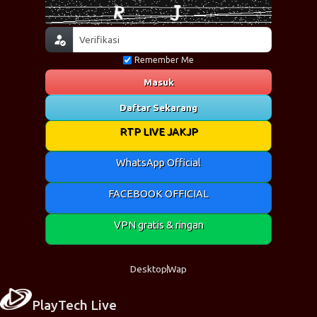
Remember Me
Masuk
Daftar Sekarang
RTP LIVE JAKJP
WhatsApp Official
FACEBOOK OFFICIAL
VPN gratis & ringan
Desktop
Wap
PlayTech Live