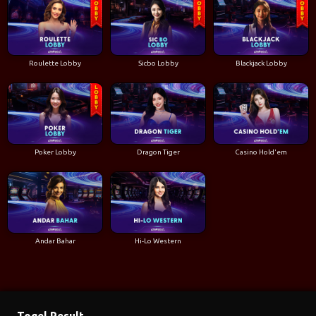
Roulette Lobby
Sicbo Lobby
Blackjack Lobby
Poker Lobby
Dragon Tiger
Casino Hold'em
Andar Bahar
Hi-Lo Western