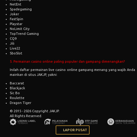
NetEnt
Spadegaming
Joker
FastSpin
Playstar
NoLimit City
TopTrend Gaming
CQ9
Jili
Live22
SboSlot
5. Permainan casino online paling populer dan gampang dimenangkan?
Inilah daftar permainan live casino online gampang menang yang wajib Anda
mainkan di situs JAKJP, yakni:
Baccarat
Blackjack
Sic Bo
Roulette
Dragon Tiger
© 2015 - 2026 Copyright JAKJP.
All Rights Reserved.
LAPOR PUSAT