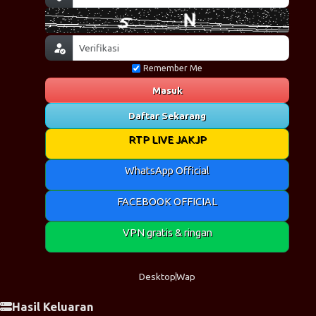
Remember Me
Masuk
Daftar Sekarang
RTP LIVE JAKJP
WhatsApp Official
FACEBOOK OFFICIAL
VPN gratis & ringan
Desktop
Wap
Hasil Keluaran