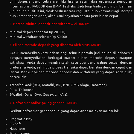
di Indonesia yang telah memiliki lisensi resmi dari organisasi perjudian
internasional, PAGCOR dan BMM Testlabs. Jadi bagi Anda yang ingin bermain
judi online di situs ini, tidak perlu merasa ragu ataupun khawatir lagi. Berapa
pun kemenangan Anda, akan kami bayarkan secara penuh dan cepat.
2. Berapa minimal deposit dan withdraw di JAKJP?
Minimal deposit sebesar Rp 20.000,-
Minimal withdraw sebesar Rp 50.000,-
3. Pilihan metode deposit yang diterima oleh situs JAKJP?
JAKJP memberikan kemudahan bagi seluruh pemain judi online di Indonesia
dengan menyediakan berbagai macam plihan metode deposit maupun
withdraw. Anda dapat memilih salah satu opsi yang paling sesuai dengan
preferensi Anda, sehingga proses transaksi dapat berjalan dengan cepat dan
lancar. Berikut pilihan metode deposit dan withdraw yang dapat Anda pilih,
antara lain:
Transfer Bank (BCA, Mandiri, BRI, BNI, CIMB Niaga, Danamon).
Pulsa Telkomsel.
E-Wallet (Dana, Ovo, Gopay, LinkAja).
4. Daftar slot online paling gacor di JAKJP?
Berikut daftar slot gacor hari ini yang dapat Anda mainkan malam ini:
Pragmatic Play
PG Soft
Habanero
Microgaming