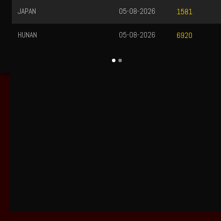
AN
05-08-2026
MAURITI
1581
AN
05-08-2026
GUINEA
6920