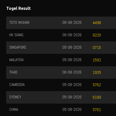
Togel Result
O WUHAN
06-08-2026
TAIWAN
4498
IANG
06-08-2026
HONGKO
9220
APORE
05-08-2026
MACAU
0715
YSIA
05-08-2026
SAEKEO
1592
D
06-08-2026
SZECHU
1935
ODIA
05-08-2026
THAILAN
5762
NEY
05-08-2026
LIBERIA
6199
A
05-08-2026
SHANGHA
5761