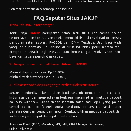
Kemudian klik tombol 'LOGIN' untuk masuk ke halaman permainan.
Selamat bermain dan semoga beruntung!
FAQ Seputar Situs JAKJP
1. Apakah JAKJP Terpercaya?
Tentu saja.
JAKJP
merupakan salah satu situs slot casino online
terpercaya di Indonesia yang telah memiliki lisensi resmi dari organisasi
perjudian internasional, PAGCOR dan BMM Testlabs. Jadi bagi Anda
yang ingin bermain judi online di situs ini, tidak perlu merasa ragu
ataupun khawatir lagi. Berapa pun kemenangan Anda, akan kami
bayarkan secara penuh dan cepat.
2. Berapa minimal deposit dan withdraw di JAKJP?
Minimal deposit sebesar Rp 20.000,-
Minimal withdraw sebesar Rp 50.000,-
3. Pilihan metode deposit yang diterima oleh situs JAKJP?
JAKJP memberikan kemudahan bagi seluruh pemain judi online di
Indonesia dengan menyediakan berbagai macam plihan metode deposit
maupun withdraw. Anda dapat memilih salah satu opsi yang paling
sesuai dengan preferensi Anda, sehingga proses transaksi dapat
berjalan dengan cepat dan lancar. Berikut pilihan metode deposit dan
withdraw yang dapat Anda pilih, antara lain:
Transfer Bank (BCA, Mandiri, BRI, BNI, CIMB Niaga, Danamon).
Pulsa Telkomsel.