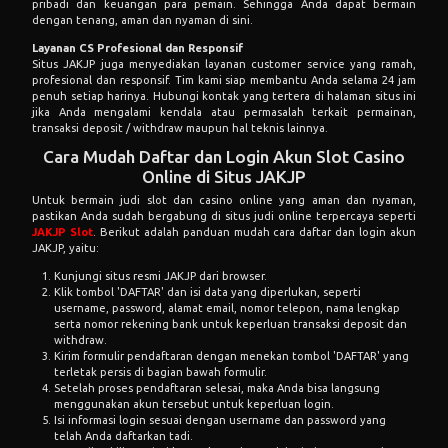
pribadi dan keuangan para pemain. Sehingga Anda dapat bermain
dengan tenang, aman dan nyaman di sini.
Layanan CS Profesional dan Responsif
Situs JAKJP juga menyediakan layanan customer service yang ramah,
profesional dan responsif. Tim kami siap membantu Anda selama 24 jam
penuh setiap harinya. Hubungi kontak yang tertera di halaman situs ini
jika Anda mengalami kendala atau permasalah terkait permainan,
transaksi deposit / withdraw maupun hal teknis lainnya.
Cara Mudah Daftar dan Login Akun Slot Casino
Online di Situs JAKJP
Untuk bermain judi slot dan casino online yang aman dan nyaman,
pastikan Anda sudah bergabung di situs judi online terpercaya seperti
JAKJP Slot
. Berikut adalah panduan mudah cara daftar dan login akun
JAKJP, yaitu:
Kunjungi situs resmi JAKJP dari browser.
Klik tombol 'DAFTAR' dan isi data yang diperlukan, seperti
username, password, alamat email, nomor telepon, nama lengkap
serta nomor rekening bank untuk keperluan transaksi deposit dan
withdraw.
Kirim formulir pendaftaran dengan menekan tombol 'DAFTAR' yang
terletak persis di bagian bawah formulir.
Setelah proses pendaftaran selesai, maka Anda bisa langsung
menggunakan akun tersebut untuk keperluan login.
Isi informasi login sesuai dengan username dan password yang
telah Anda daftarkan tadi.