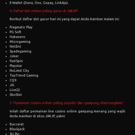
E-Wallet (Dana, Ovo, Gopay, LinkAja).
4. Daftar slot online paling gacor di JAKJP?
Berikut daftar slot gacor hari ini yang dapat Anda mainkan malam ini:
Pragmatic Play
PG Soft
Habanero
Microgaming
NetEnt
Spadegaming
Joker
FastSpin
Playstar
NoLimit City
TopTrend Gaming
CQ9
Jili
Live22
SboSlot
5. Permainan casino online paling populer dan gampang dimenangkan?
Inilah daftar permainan live casino online gampang menang yang wajib
Anda mainkan di situs JAKJP, yakni:
Baccarat
Blackjack
Sic Bo