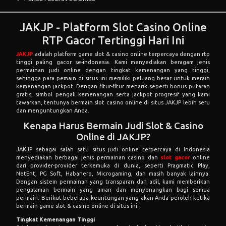
JAKJP - Platform Slot Casino Online
RTP Gacor Tertinggi Hari Ini
JAKJP
adalah platform game slot & casino online terpercaya dengan rtp
tinggi paling gacor se-indonesia. Kami menyediakan beragam jenis
permainan judi online dengan tingkat kemenangan yang tinggi,
sehingga para pemain di situs ini memiliki peluang besar untuk meraih
kemenangan jackpot. Dengan fitur-fitur menarik seperti bonus putaran
gratis, simbol pengali kemenangan serta jackpot progresif yang kami
tawarkan, tentunya bermain slot casino online di situs JAKJP lebih seru
dan menguntungkan Anda.
Kenapa Harus Bermain Judi Slot & Casino
Online di JAKJP?
JAKJP sebagai salah satu situs judi online terpercaya di Indonesia
menyediakan berbagai jenis permainan casino dan
slot gacor
online
dari provider-provider terkemuka di dunia, seperti Pragmatic Play,
NetEnt, PG Soft, Habanero, Microgaming, dan masih banyak lainnya.
Dengan sistem permainan yang transparan dan adil, kami memberikan
pengalaman bermain yang aman dan menyenangkan bagi semua
permain. Berikut beberapa keuntungan yang akan Anda peroleh ketika
bermain game slot & casino online di situs ini:
Tingkat Kemenangan Tinggi