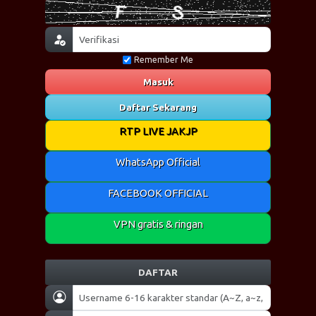
Remember Me
Masuk
Daftar Sekarang
RTP LIVE JAKJP
WhatsApp Official
FACEBOOK OFFICIAL
VPN gratis & ringan
DAFTAR