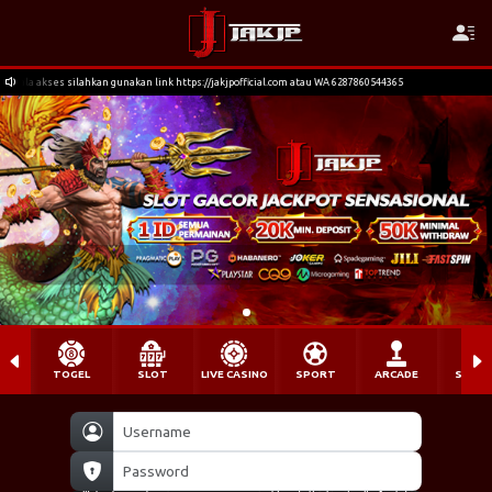
kses silahkan gunakan link https://jakjpofficial.com atau WA 6287860544365
Bagi me
TOGEL
SLOT
LIVE CASINO
SPORT
ARCADE
SABU