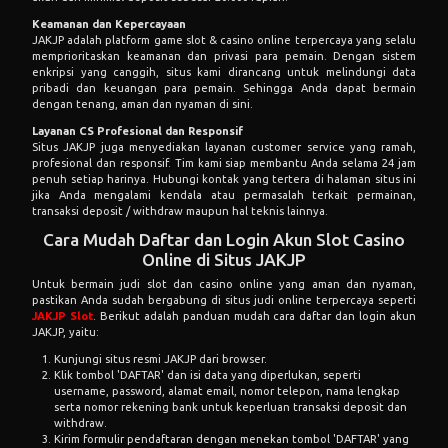
Keamanan dan Kepercayaan
JAKJP adalah platform game slot & casino online terpercaya yang selalu
memprioritaskan keamanan dan privasi para pemain. Dengan sistem
enkripsi yang canggih, situs kami dirancang untuk melindungi data
pribadi dan keuangan para pemain. Sehingga Anda dapat bermain
dengan tenang, aman dan nyaman di sini.
Layanan CS Profesional dan Responsif
Situs JAKJP juga menyediakan layanan customer service yang ramah,
profesional dan responsif. Tim kami siap membantu Anda selama 24 jam
penuh setiap harinya. Hubungi kontak yang tertera di halaman situs ini
jika Anda mengalami kendala atau permasalah terkait permainan,
transaksi deposit / withdraw maupun hal teknis lainnya.
Cara Mudah Daftar dan Login Akun Slot Casino
Online di Situs JAKJP
Untuk bermain judi slot dan casino online yang aman dan nyaman,
pastikan Anda sudah bergabung di situs judi online terpercaya seperti
JAKJP Slot
. Berikut adalah panduan mudah cara daftar dan login akun
JAKJP, yaitu:
Kunjungi situs resmi JAKJP dari browser.
Klik tombol 'DAFTAR' dan isi data yang diperlukan, seperti
username, password, alamat email, nomor telepon, nama lengkap
serta nomor rekening bank untuk keperluan transaksi deposit dan
withdraw.
Kirim formulir pendaftaran dengan menekan tombol 'DAFTAR' yang