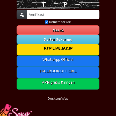
Remember Me
Masuk
Daftar Sekarang
RTP LIVE JAKJP
WhatsApp Official
FACEBOOK OFFICIAL
VPN gratis & ringan
Desktop
Wap