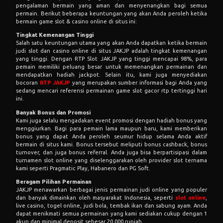
pengalaman bermain yang aman dan menyenangkan bagi semua
permain. Berikut beberapa keuntungan yang akan Anda peroleh ketika
bermain game slot & casino online di situs ini:
Tingkat Kemenangan Tinggi
Salah satu keuntungan utama yang akan Anda dapatkan ketika bermain
judi slot dan casino online di situs JAKJP adalah tingkat kemenangan
yang tinggi. Dengan RTP Slot JAKJP yang tinggi mencapai 98%, para
pemain memiliki peluang besar untuk memenangkan permainan dan
mendapatkan hadiah jackpot. Selain itu, kami juga menyediakan
bocoran
RTP JAKJP
yang merupakan sumber informasi bagi Anda yang
sedang mencari referensi permainan game slot gacor rtp tertinggi hari
ini.
Banyak Bonus dan Promosi
Kami juga selalu mengadakan event promosi dengan hadiah bonus yang
menggiurkan. Bagi para pemain lama maupun baru, kami memberikan
bonus yang dapat Anda peroleh seumur hidup selama Anda aktif
bermain di situs kami. Bonus tersebut meliputi bonus cashback, bonus
turnover, dan juga bonus referral. Anda juga bisa berpartisipasi dalam
turnamen slot online yang diselenggarakan oleh provider slot ternama
kami seperti Pragmatic Play, Habanero dan PG Soft.
Beragam Pilihan Permainan
JAKJP menawarkan berbagai jenis permainan judi online yang populer
dan banyak dimainkan oleh masyarakat Indonesia, seperti
slot online
,
live casino, togel online, judi bola, tembak ikan dan sabung ayam. Anda
dapat menikmati semua permainan yang kami sediakan cukup dengan 1
akun dan minimal deposit sebesar 20.000 rupiah.